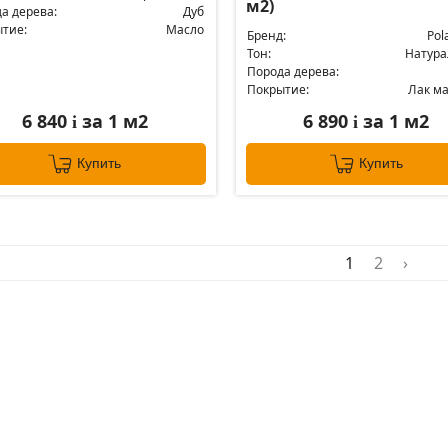
м2)
а дерева:
Дуб
тие:
Масло
Бренд:
Pol
Тон:
Натур
Порода дерева:
Покрытие:
Лак м
6 840
за 1 м2
6 890
за 1 м2
i
i
Купить
Купить
1
2
›