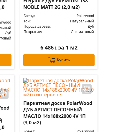
ВЫЙ
Elegance Дуб PREMIUM 138
,0
NOBLE MATT 2G (2,0 м2)
Бренд:
Polarwood
Тон:
Натуральный
arwood
Порода дерева:
Дуб
альный
Покрытие:
Лак матовый
Дуб
атовый
6 486
за 1 м2
i
Купить
Паркетная доска PolarWood
Wood
ДУБ АРТИСТ ПЕСОЧНЫЙ
МАСЛО 14x188x2000 4V 1П
Й
(3,0 м2)
,0
Бренд:
Polarwood