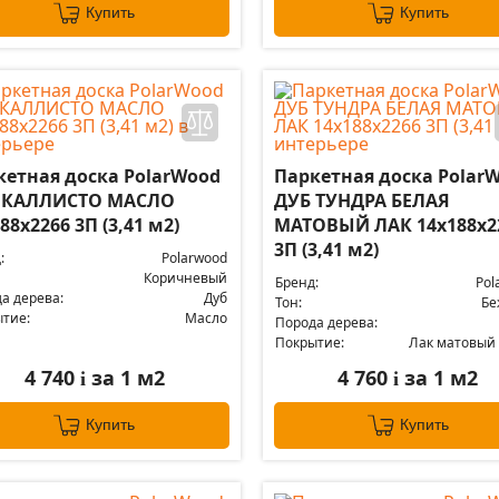
Купить
Купить
кетная доска PolarWood
Паркетная доска Polar
 КАЛЛИСТО МАСЛО
ДУБ ТУНДРА БЕЛАЯ
88x2266 3П (3,41 м2)
МАТОВЫЙ ЛАК 14x188x2
3П (3,41 м2)
:
Polarwood
Коричневый
Бренд:
Pol
а дерева:
Дуб
Тон:
Бе
тие:
Масло
Порода дерева:
Покрытие:
Лак матовый
4 740
за 1 м2
4 760
за 1 м2
i
i
Купить
Купить