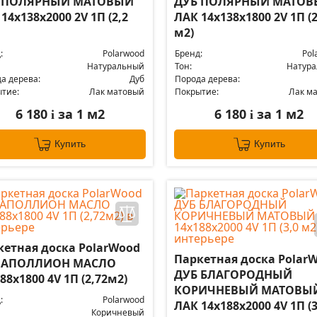
 ПОЛЯРНЫЙ МАТОВЫЙ
ДУБ ПОЛЯРНЫЙ МАТО
14x138x2000 2V 1П (2,2
ЛАК 14x138x1800 2V 1П (2
м2)
:
Polarwood
Бренд:
Pol
Натуральный
Тон:
Натур
а дерева:
Дуб
Порода дерева:
тие:
Лак матовый
Покрытие:
Лак м
6 180
за 1 м2
6 180
за 1 м2
i
i
Купить
Купить
кетная доска PolarWood
Паркетная доска Polar
 АПОЛЛИОН МАСЛО
ДУБ БЛАГОРОДНЫЙ
88x1800 4V 1П (2,72м2)
КОРИЧНЕВЫЙ МАТОВЫ
:
Polarwood
ЛАК 14x188x2000 4V 1П (3
Коричневый