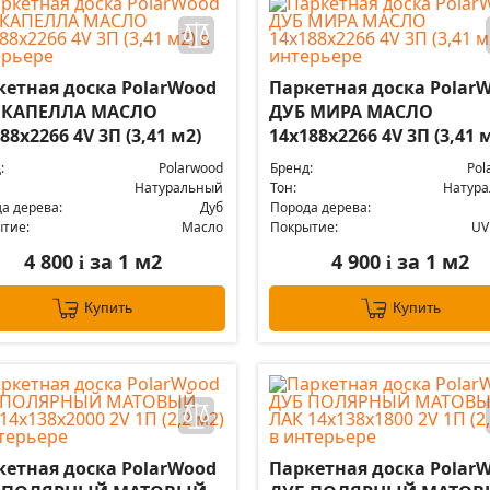
кетная доска PolarWood
Паркетная доска Polar
 КАПЕЛЛА МАСЛО
ДУБ МИРА МАСЛО
88x2266 4V 3П (3,41 м2)
14x188x2266 4V 3П (3,41 
:
Polarwood
Бренд:
Pol
Натуральный
Тон:
Натур
а дерева:
Дуб
Порода дерева:
тие:
Масло
Покрытие:
UV
4 800
за 1 м2
4 900
за 1 м2
i
i
Купить
Купить
кетная доска PolarWood
Паркетная доска Polar