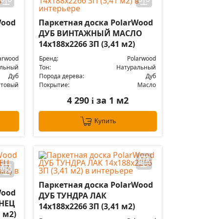
Wood
Паркетная доска PolarWood
ДУБ ВИНТАЖНЫЙ МАСЛО
14x188x2266 3П (3,41 м2)
arwood
Бренд:
Polarwood
альный
Тон:
Натуральный
Дуб
Порода дерева:
Дуб
атовый
Покрытие:
Масло
4 290
за 1 м2
i
Купить
Паркетная доска PolarWood
Wood
ДУБ ТУНДРА ЛАК
НЕЦ
14x188x2266 3П (3,41 м2)
 м2)