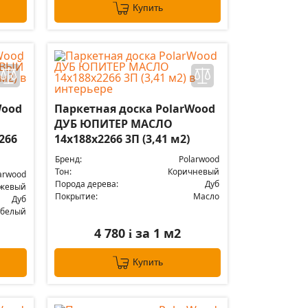
Купить
Wood
Паркетная доска PolarWood
ДУБ ЮПИТЕР МАСЛО
266
14x188x2266 3П (3,41 м2)
Бренд:
Polarwood
Тон:
Коричневый
arwood
Порода дерева:
Дуб
жевый
Покрытие:
Масло
Дуб
 белый
4 780
за 1 м2
i
Купить