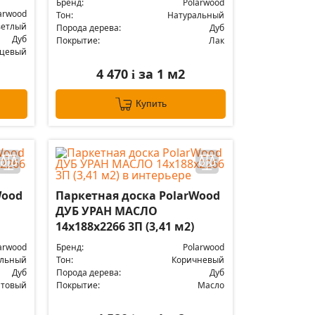
Бренд:
Polarwood
arwood
Тон:
Натуральный
ветлый
Порода дерева:
Дуб
Дуб
Покрытие:
Лак
нцевый
4 470
за 1 м2
i
Купить
Wood
Паркетная доска PolarWood
ДУБ УРАН МАСЛО
14x188x2266 3П (3,41 м2)
arwood
Бренд:
Polarwood
альный
Тон:
Коричневый
Дуб
Порода дерева:
Дуб
атовый
Покрытие:
Масло