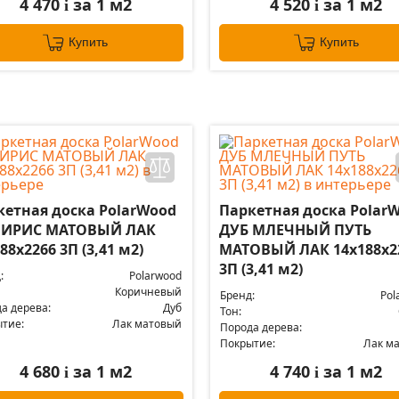
4 470
за 1 м2
4 520
за 1 м2
i
i
Купить
Купить
кетная доска PolarWood
Паркетная доска Polar
 ИРИС МАТОВЫЙ ЛАК
ДУБ МЛЕЧНЫЙ ПУТЬ
88x2266 3П (3,41 м2)
МАТОВЫЙ ЛАК 14x188x2
3П (3,41 м2)
:
Polarwood
Коричневый
Бренд:
Pol
а дерева:
Дуб
Тон:
тие:
Лак матовый
Порода дерева:
Покрытие:
Лак м
4 680
за 1 м2
4 740
за 1 м2
i
i