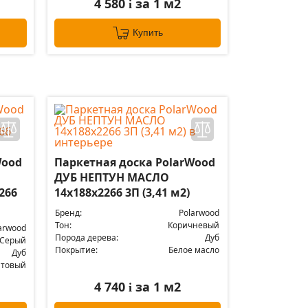
4 580
за 1 м2
i
Купить
Wood
Паркетная доска PolarWood
ДУБ НЕПТУН МАСЛО
266
14x188x2266 3П (3,41 м2)
Бренд:
Polarwood
Тон:
Коричневый
arwood
Порода дерева:
Дуб
Серый
Покрытие:
Белое масло
Дуб
атовый
4 740
за 1 м2
i