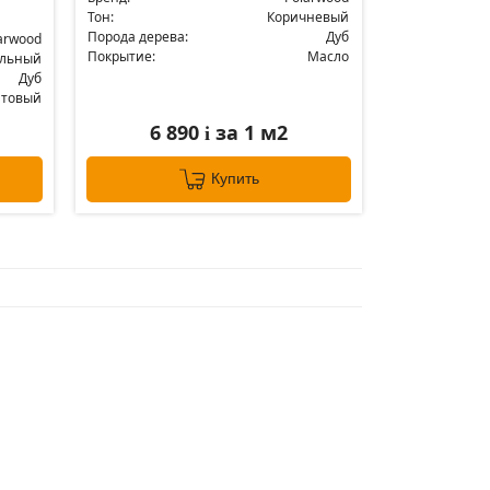
Тон:
Коричневый
Порода дерева:
Дуб
arwood
Покрытие:
Масло
альный
Дуб
атовый
6 890
за 1 м2
i
Купить