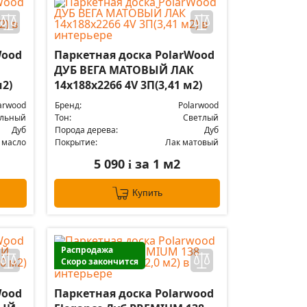
Wood
Паркетная доска PolarWood
ДУБ ВЕГА МАТОВЫЙ ЛАК
м2)
14x188x2266 4V 3П(3,41 м2)
arwood
Бренд:
Polarwood
альный
Тон:
Светлый
Дуб
Порода дерева:
Дуб
 масло
Покрытие:
Лак матовый
5 090
за 1 м2
i
Купить
Распродажа
Скоро закончится
Wood
Паркетная доска Polarwood