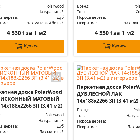
:
Polarwood
Бренд:
Pol
Натуральный
Тон:
С
а дерева:
Дуб
Порода дерева:
тие:
Лак матовый белый
Покрытие:
Лак гля
4 330
за 1 м2
4 330
за 1 м2
i
i
Купить
Купить
Паркетная доска Polar
кетная доска PolarWood
ДУБ ЛЕСНОЙ ЛАК
 ИСКОННЫЙ МАТОВЫЙ
14x188x2266 3П (3,41 м2)
14x188x2266 3П (3,41 м2)
Бренд:
Pol
:
Polarwood
Тон:
Натур
Натуральный
Порода дерева:
а дерева:
Дуб
Покрытие:
Лак м
тие:
Лак матовый