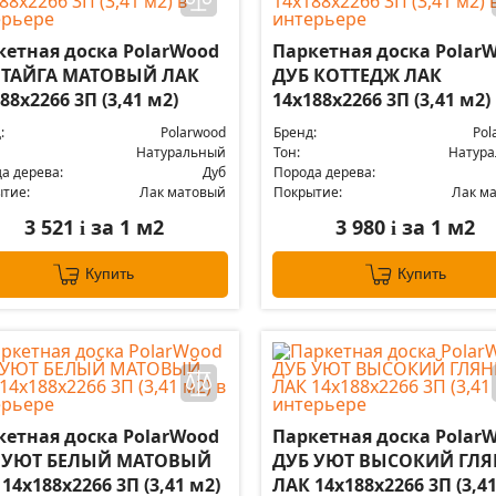
кетная доска PolarWood
Паркетная доска Polar
 ТАЙГА МАТОВЫЙ ЛАК
ДУБ КОТТЕДЖ ЛАК
88x2266 3П (3,41 м2)
14x188x2266 3П (3,41 м2)
:
Polarwood
Бренд:
Pol
Натуральный
Тон:
Натур
а дерева:
Дуб
Порода дерева:
тие:
Лак матовый
Покрытие:
Лак м
3 521
за 1 м2
3 980
за 1 м2
i
i
Купить
Купить
кетная доска PolarWood
Паркетная доска Polar
 УЮТ БЕЛЫЙ МАТОВЫЙ
ДУБ УЮТ ВЫСОКИЙ ГЛЯ
14x188x2266 3П (3,41 м2)
ЛАК 14x188x2266 3П (3,41