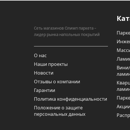
Кат
Сеть магазинов Олимп паркета –
Парке
лидер рынка напольных покрытий
Инже
Масси
О нас
Лами
Наши проекты
Вини
Новости
лами
Отзывы о компании
Квар
лами
Гарантии
Парке
Политика конфиденциальности
Акци
Положение о защите
персональных данных
Расп