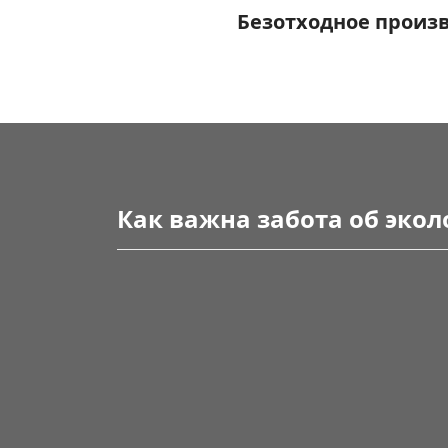
Безотходное произ
Как важна забота об эко