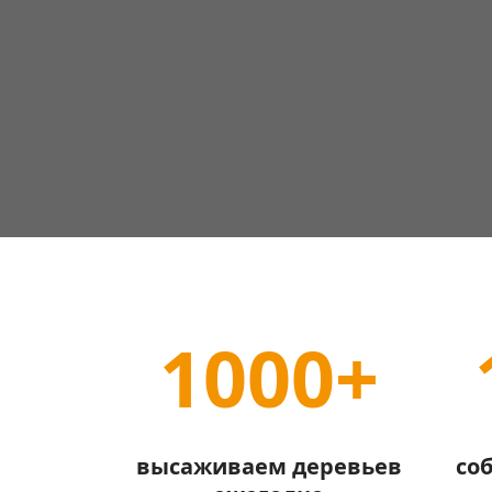
Забота об экологии в циф
1000+
высаживаем деревьев
со