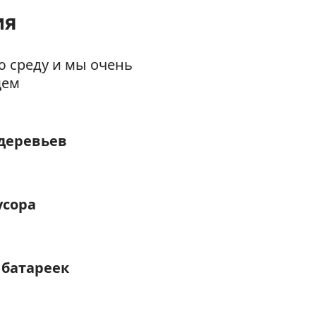
ия
ю среду и мы очень
щем
 деревьев
усора
 батареек