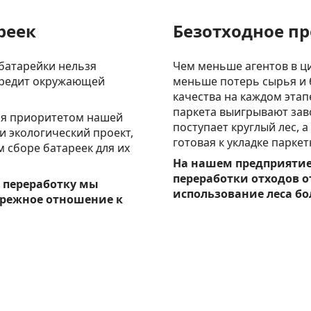
реек
Безотходное п
батарейки нельзя
Чем меньше агентов в ци
 вредит окружающей
меньше потерь сырья и 
качества на каждом этап
паркета выигрывают заво
ся приоритетом нашей
поступает круглый лес, 
и экологический проект,
готовая к укладке паркет
м сборе батареек для их
На нашем предприятие
переработки отходов о
а переработку мы
использование леса бо
ережное отношение к