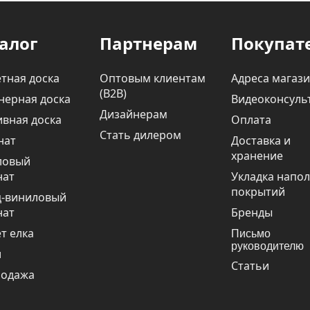
алог
Партнерам
Покупат
тная доска
Оптовым клиентам
Адреса магаз
(В2В)
нерная доска
Видеоконсуль
Дизайнерам
вная доска
Оплата
Стать дилером
нат
Доставка и
хранение
ловый
нат
Укладка напо
покрытий
ц-виниловый
нат
Бренды
т елка
Письмо
руководителю
и
Статьи
родажа