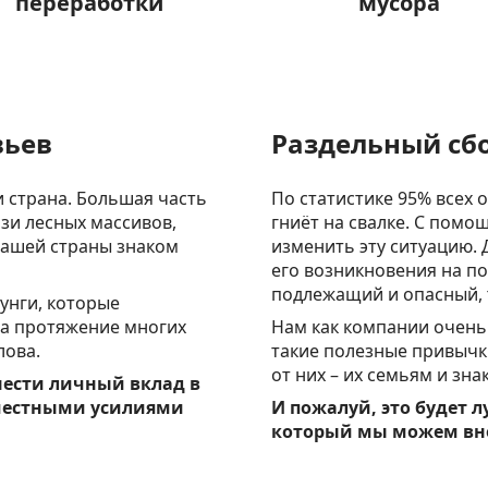
переработки
мусора
вьев
Раздельный сб
 страна. Большая часть
По статистике 95% всех 
зи лесных массивов,
гниёт на свалке. С пом
нашей страны знаком
изменить эту ситуацию. 
его возникновения на п
подлежащий и опасный,
зунги, которые
на протяжение многих
Нам как компании очень
лова.
такие полезные привычк
от них – их семьям и зн
нести личный вклад в
местными усилиями
И пожалуй, это будет 
который мы можем вн