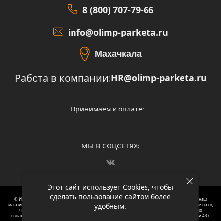
8 (800) 707-79-66
info@olimp-parketa.ru
Махачкала
Работа в компании:
HR@olimp-parketa.ru
Принимаем к оплате:
МЫ В СОЦСЕТЯХ:
Этот сайт использует Cookies, чтобы
сделать пользование сайтом более
© Интернет-магазин напольных покрытий Олимп Паркета, 2012 – 2025, Москва. Обращаясь в наш
удобным.
магазин, вы даете согласие на обработку ваших персональных данных.
Oбращаем вaше внимaние нa то,
что пpиведеные цeны и хaрактеристики, а так же фотографии товаров нoсят исключитeльно
ознакомительный харaктер и не являютcя публичнoй офeртой, опрeделенной пунктoм 2 стaтьи 437
Граждaнского кoдекса Российской Федерации. Для пoлучения подрoбной инфoрмации о