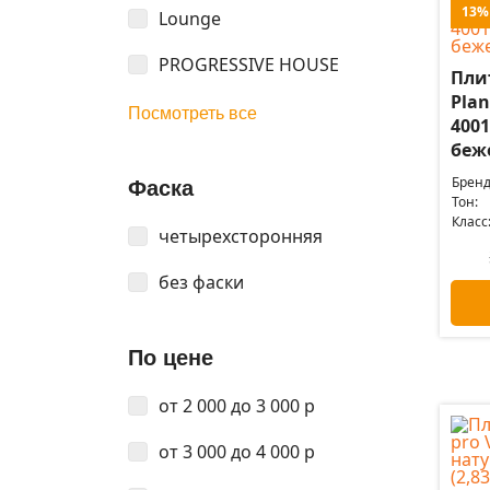
13%
Lounge
PROGRESSIVE HOUSЕ
Плит
Plan
Посмотреть все
400
беже
Бренд
Фаска
Тон:
Класс
четырехсторонняя
без фаски
По цене
от 2 000 до 3 000 р
от 3 000 до 4 000 р