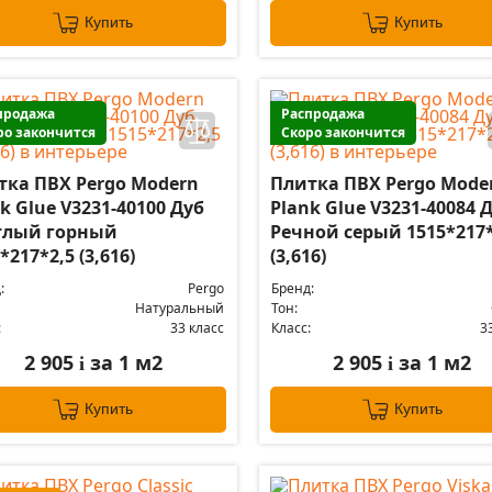
Купить
Купить
продажа
Распродажа
ро закончится
Скоро закончится
тка ПВХ Pergo Modern
Плитка ПВХ Pergo Mode
k Glue V3231-40100 Дуб
Plank Glue V3231-40084 
тлый горный
Речной серый 1515*217*
*217*2,5 (3,616)
(3,616)
:
Pergo
Бренд:
Натуральный
Тон:
:
33 класс
Класс:
3
2 905
за 1 м2
2 905
за 1 м2
i
i
Купить
Купить