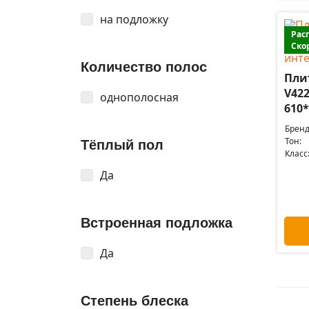
на подложку
Рас
Ско
Количество полос
Плит
V42
однополосная
610*
Бренд
Тон:
Тёплый пол
Класс
Да
Встроенная подложка
Да
Степень блеска