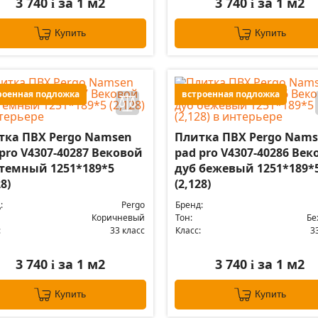
3 740
за 1 м2
3 740
за 1 м2
i
i
Купить
Купить
роенная подложка
встроенная подложка
тка ПВХ Pergo Namsen
Плитка ПВХ Pergo Nam
pro V4307-40287 Вековой
pad pro V4307-40286 Век
 темный 1251*189*5
дуб бежевый 1251*189*
28)
(2,128)
:
Pergo
Бренд:
Коричневый
Тон:
Бе
:
33 класс
Класс:
3
3 740
за 1 м2
3 740
за 1 м2
i
i
Купить
Купить