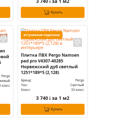
3 740
за 1 м2
i
Купить
встроенная подложка
sen
Плитка ПВХ Pergo Namsen
овой
pad pro V4307-40285
5
Норвежский дуб светлый
1251*189*5 (2,128)
Pergo
Бренд:
Pergo
жевый
Тон:
Светлый
3 класс
Класс:
33 класс
3 740
за 1 м2
i
Купить