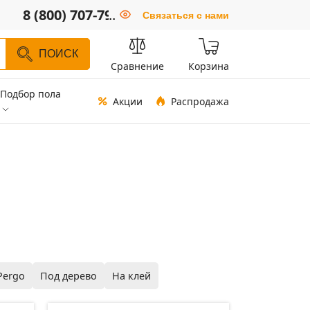
8 (800) 707-79-66
..
Связаться с нами
ПОИСК
Сравнение
Корзина
Подбор пола
Акции
Распродажа
Pergo
Под дерево
На клей