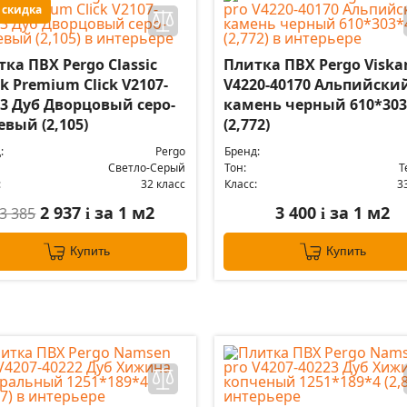
 скидка
ка ПВХ Pergo Classic
Плитка ПВХ Pergo Viska
k Premium Click V2107-
V4220-40170 Альпийски
13 Дуб Дворцовый серо-
камень черный 610*303
вый (2,105)
(2,772)
:
Pergo
Бренд:
Светло-Серый
Тон:
Т
:
32 класс
Класс:
3
2 937
за 1 м2
3 400
за 1 м2
3 385
i
i
Купить
Купить