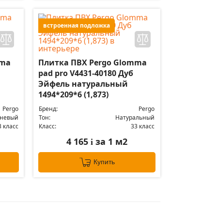
встроенная подложка
mma
Плитка ПВХ Pergo Glomma
pad pro V4431-40180 Дуб
Эйфель натуральный
1494*209*6 (1,873)
Pergo
Бренд:
Pergo
чневый
Тон:
Натуральный
3 класс
Класс:
33 класс
4 165
за 1 м2
i
Купить