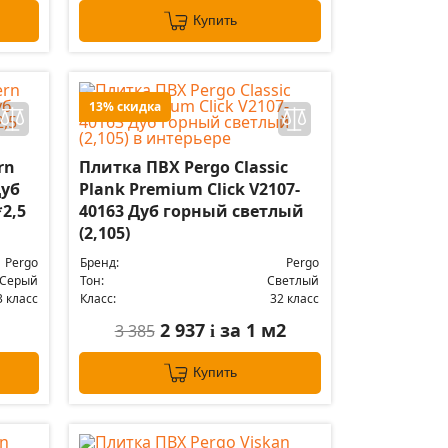
Купить
13% скидка
rn
Плитка ПВХ Pergo Classic
Дуб
Plank Premium Click V2107-
2,5
40163 Дуб горный светлый
(2,105)
Pergo
Бренд:
Pergo
Серый
Тон:
Светлый
3 класс
Класс:
32 класс
2 937
за 1 м2
3 385
i
Купить