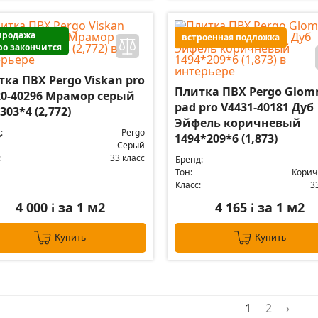
продажа
встроенная подложка
ро закончится
ка ПВХ Pergo Viskan pro
Плитка ПВХ Pergo Glo
20-40296 Мрамор серый
pad pro V4431-40181 Дуб
303*4 (2,772)
Эйфель коричневый
:
Pergo
1494*209*6 (1,873)
Серый
:
33 класс
Бренд:
Тон:
Кори
Класс:
3
4 000
за 1 м2
4 165
за 1 м2
i
i
Купить
Купить
1
2
›