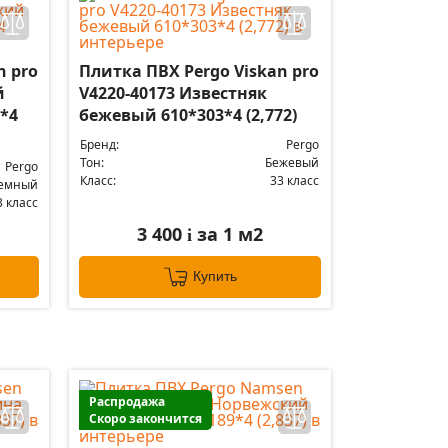
n pro
Плитка ПВХ Pergo Viskan pro
й
V4220-40173 Известняк
*4
бежевый 610*303*4 (2,772)
Бренд:
Pergo
Тон:
Бежевый
Pergo
Класс:
33 класс
емный
3 класс
3 400
за 1 м2
i
Купить
Распродажа
Скоро закончится