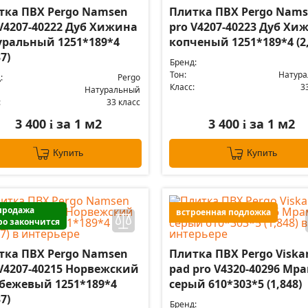
тка ПВХ Pergo Namsen
Плитка ПВХ Pergo Nam
 V4207-40222 Дуб Хижина
pro V4207-40223 Дуб Хи
уральный 1251*189*4
копченый 1251*189*4 (2,
37)
Бренд:
Тон:
Натур
:
Pergo
Класс:
3
Натуральный
:
33 класс
3 400
за 1 м2
3 400
за 1 м2
i
i
Купить
Купить
продажа
встроенная подложка
ро закончится
тка ПВХ Pergo Namsen
Плитка ПВХ Pergo Viska
 V4207-40215 Норвежский
pad pro V4320-40296 Мр
 бежевый 1251*189*4
серый 610*303*5 (1,848)
37)
Бренд: