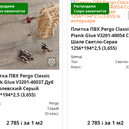
продажа
Распродажа
ро закончится
Скоро закончится
Плитка ПВХ Pergo Classi
Plank Glue V3201-40054 
Шале Светло-Серая
1256*194*2,5 (3,655)
Бренд:
Тон:
Светло
Класс:
3
ка ПВХ Pergo Classic
k Glue V3201-40037 Дуб
олевский Серый
*194*2,5 (3,655)
:
Pergo
Серый
:
33 класс
2 785
за 1 м2
2 785
за 1 м2
i
i