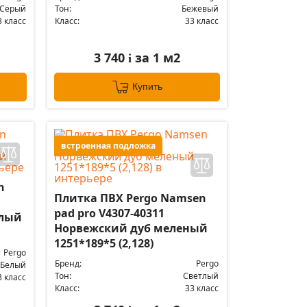
Серый
Тон:
Бежевый
3 класс
Класс:
33 класс
3 740
за 1 м2
i
Купить
встроенная подложка
n
Плитка ПВХ Pergo Namsen
pad pro V4307-40311
елый
Норвежский дуб меленый
1251*189*5 (2,128)
Pergo
Бренд:
Pergo
Белый
Тон:
Светлый
3 класс
Класс:
33 класс