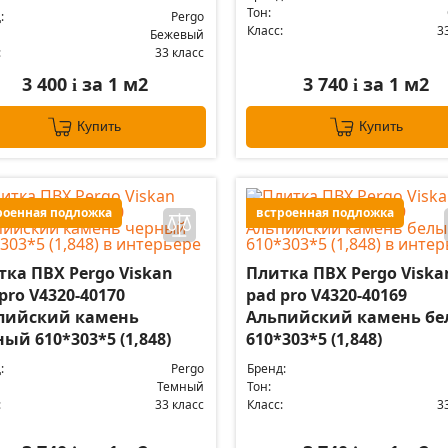
Тон:
:
Pergo
Класс:
3
Бежевый
:
33 класс
3 400
за 1 м2
3 740
за 1 м2
i
i
Купить
Купить
роенная подложка
встроенная подложка
тка ПВХ Pergo Viskan
Плитка ПВХ Pergo Viska
pro V4320-40170
pad pro V4320-40169
пийский камень
Альпийский камень б
ый 610*303*5 (1,848)
610*303*5 (1,848)
:
Pergo
Бренд:
Темный
Тон:
:
33 класс
Класс:
3