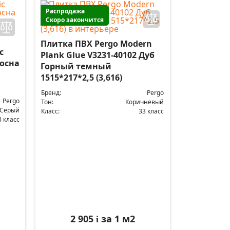
Распродажа
Скоро закончится
Плитка ПВХ Pergo Modern
c
Plank Glue V3231-40102 Дуб
Сосна
Горный темный
1515*217*2,5 (3,616)
Бренд:
Pergo
Pergo
Тон:
Коричневый
-Серый
Класс:
33 класс
3 класс
2 905
за 1 м2
i