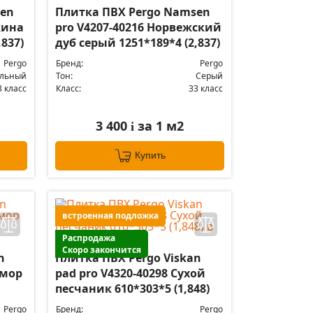
sen
Плитка ПВХ Pergo Namsen
жина
pro V4207-40216 Норвежский
837)
дуб серый 1251*189*4 (2,837)
Pergo
Бренд:
Pergo
альный
Тон:
Серый
3 класс
Класс:
33 класс
3 400
за 1 м2
i
Купить
встроенная подложка
Распродажа
Скоро закончится
n
Плитка ПВХ Pergo Viskan
амор
pad pro V4320-40298 Сухой
песчаник 610*303*5 (1,848)
Pergo
Бренд:
Pergo