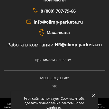
8 (800) 707-79-66
info@olimp-parketa.ru
Махачкала
Работа в компании:
HR@olimp-parketa.ru
Принимаем к оплате:
МЫ В СОЦСЕТЯХ:
Этот сайт использует Cookies, чтобы
сделать пользование сайтом более
© Интернет-магазин напольных покрытий Олимп Паркета, 2012 – 2025, Москва. Обращаясь в наш
удобным.
магазин, вы даете согласие на обработку ваших персональных данных.
Oбращаем вaше внимaние нa то,